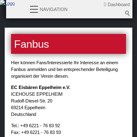
Dashboard
NAVIGATION
News
Fanbus
Teams
Verein
Hier können Fans/Interessierte Ihr Interesse an einem
Fanbus anmelden und bei entsprechender Beteiligung
Sponsoren / Partner
organisiert der Verein diesen.
Fanzone
EC Eisbären Eppelheim e.V.
Bildergalerien
ICEHOUSE EPPELHEIM
Rudolf-Diesel-Str. 20
Fanbus
69214 Eppelheim
Newsletter
Deutschland
Tel.: +49 6221 - 76 83 92
Fax: +49 6221 - 76 83 93