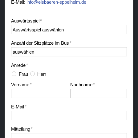
E-Mail:
nf
sb
r
n-
pp
lh
m
d
Auswärtsspiel
*
Anzahl der Sitzplätze im Bus
*
Anrede
*
Frau
Herr
Vorname
*
Nachname
*
E-Mail
*
Mitteilung
*