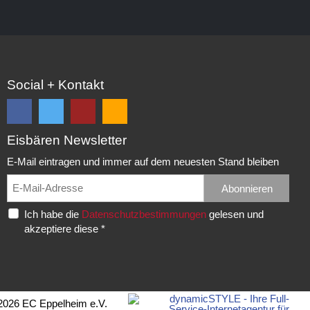
Social + Kontakt
Eisbären Newsletter
Folge
Folge
EC
Falls
uns
uns
Eisbären
Du
E-Mail eintragen und immer auf dem neuesten Stand bleiben
auf
auf
Eppelheim
unsere
Facebook
Twitter
News,
Abonnieren
Rudolf-
und
und
Spielberichte,
Diesel-
Ich habe die
Datenschutzbestimmungen
gelesen und
erhalte
erhalte
etc.
Str.
akzeptiere diese *
die
die
als
20
neuesten
neuesten
RSS
69214
Infos.
Infos.
abonnieren
Eppelheim
möchtest...
Telefon:
2026 EC Eppelheim e.V.