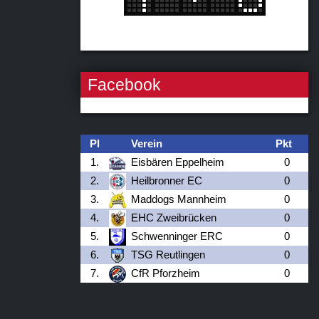
Facebook
Pl
Verein
Pkt
1.
Eisbären Eppelheim
0
2.
Heilbronner EC
0
3.
Maddogs Mannheim
0
4.
EHC Zweibrücken
0
5.
Schwenninger ERC
0
6.
TSG Reutlingen
0
7.
CfR Pforzheim
0