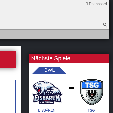
Dashboard
Nächste Spiele
BWL
-
EISBÄREN
TSG