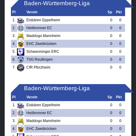
Baden-Württemberg-Liga
U11
Gruppenphase Tabelle
Pl
Verein
Sp
Pkt
Laufschule KidzOnIce
1.
Eisbären Eppelheim
0
0
2.
Heilbronner EC
0
0
Verein
3.
Maddogs Mannheim
0
0
Sponsoren / Partner
4.
EHC Zweibrücken
0
0
5.
Schwenninger ERC
0
0
Fanzone
6.
TSG Reutlingen
0
0
7.
CfR Pforzheim
0
0
Baden-Württemberg-Liga
Gruppenphase Heim-Tabelle
Pl
Verein
Sp
Pkt
1.
Eisbären Eppelheim
0
0
2.
Heilbronner EC
0
0
3.
Maddogs Mannheim
0
0
4.
EHC Zweibrücken
0
0