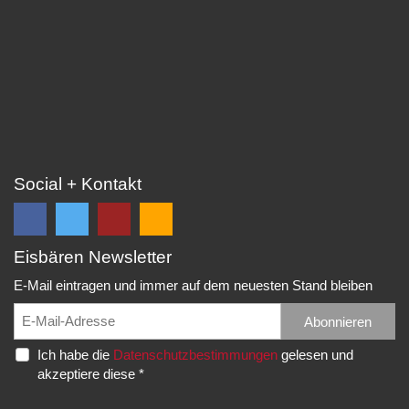
Social + Kontakt
Eisbären Newsletter
Folge
Folge
EC
Falls
uns
uns
Eisbären
Du
E-Mail eintragen und immer auf dem neuesten Stand bleiben
auf
auf
Eppelheim
unsere
Facebook
Twitter
News,
Abonnieren
Rudolf-
und
und
Spielberichte,
Diesel-
Ich habe die
Datenschutzbestimmungen
gelesen und
erhalte
erhalte
etc.
Str.
akzeptiere diese *
die
die
als
20
neuesten
neuesten
RSS