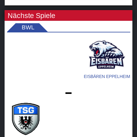
U11
Laufschule KidzOnIce
Nächste Spiele
BWL
Verein
Sponsoren / Partner
Fanzone
EISBÄREN EPPELHEIM
-