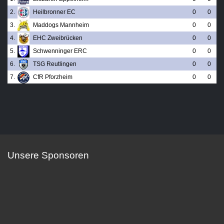
2.
Heilbronner EC
0
0
3.
Maddogs Mannheim
0
0
4.
EHC Zweibrücken
0
0
5.
Schwenninger ERC
0
0
6.
TSG Reutlingen
0
0
7.
CfR Pforzheim
0
0
Unsere Sponsoren