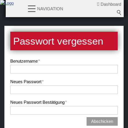
Dashboard
NAVIGATION
News
Passwort vergessen
Teams
Verein
Benutzername
*
Sponsoren / Partner
Fanzone
Neues Passwort
*
Neues Passwort Bestätigung
*
Abschicken