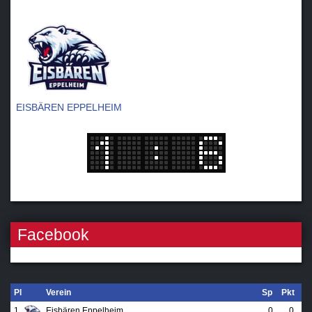
-
EISBÄREN EPPELHEIM
Facebook
Pl
Verein
Sp
Pkt
1.
Eisbären Eppelheim
0
0