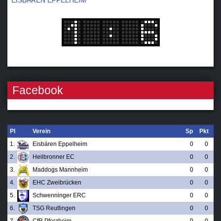
Facebook
Pl
Verein
Sp
Pkt
1.
Eisbären Eppelheim
0
0
2.
Heilbronner EC
0
0
3.
Maddogs Mannheim
0
0
4.
EHC Zweibrücken
0
0
5.
Schwenninger ERC
0
0
6.
TSG Reutlingen
0
0
7.
CfR Pforzheim
0
0