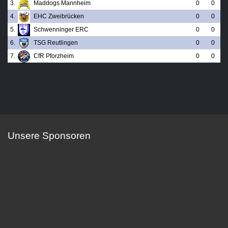
3.
Maddogs Mannheim
0
0
4.
EHC Zweibrücken
0
0
5.
Schwenninger ERC
0
0
6.
TSG Reutlingen
0
0
7.
CfR Pforzheim
0
0
Unsere Sponsoren