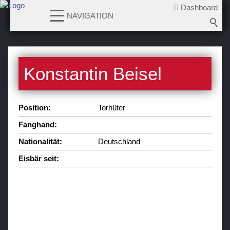
Dashboard
NAVIGATION
News
Konstantin Beisel
Teams
Verein
Position:
Torhüter
Sponsoren / Partner
Fanghand:
Fanzone
Nationalität:
Deutschland
Eisbär seit: