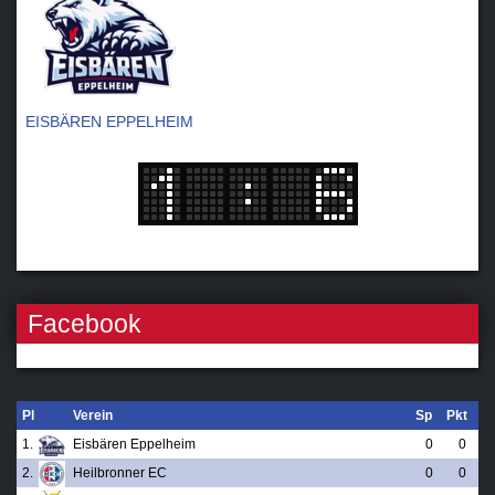
EISBÄREN EPPELHEIM
Facebook
Pl
Verein
Sp
Pkt
1.
Eisbären Eppelheim
0
0
2.
Heilbronner EC
0
0