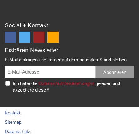
Social + Kontakt
Eisbären Newsletter
Folge
Folge
EC
Falls
uns
uns
Eisbären
Du
E-Mail eintragen und immer auf dem neuesten Stand bleiben
auf
auf
Eppelheim
unsere
Facebook
Twitter
News,
Abonnieren
Rudolf-
und
und
Spielberichte,
Diesel-
Ich habe die
Datenschutzbestimmungen
gelesen und
erhalte
erhalte
etc.
Str.
akzeptiere diese *
die
die
als
20
neuesten
neuesten
RSS
69214
Infos.
Infos.
abonnieren
Eppelheim
möchtest...
Kontakt
Telefon:
Sitemap
06221
Datenschutz
–