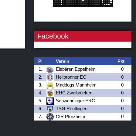
Facebook
Pl
Verein
Pkt
1.
Eisbären Eppelheim
0
2.
Heilbronner EC
0
3.
Maddogs Mannheim
0
4.
EHC Zweibrücken
0
5.
Schwenninger ERC
0
6.
TSG Reutlingen
0
7.
CfR Pforzheim
0