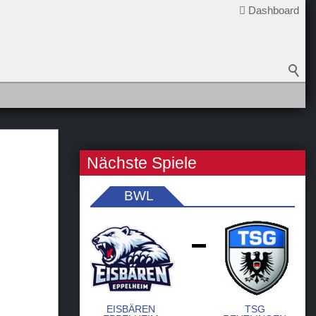
Dashboard
Nächste Spiele
BWL
-
EISBÄREN
TSG