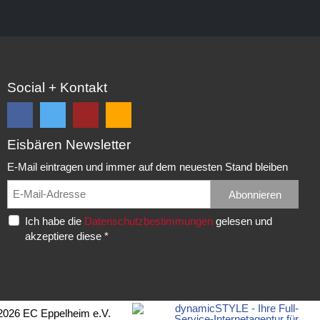
Social + Kontakt
Eisbären Newsletter
Folge
Folge
EC
Falls
uns
uns
Eisbären
Du
E-Mail eintragen und immer auf dem neuesten Stand bleiben
auf
auf
Eppelheim
unsere
Facebook
Twitter
News,
Abonnieren
Rudolf-
und
und
Spielberichte,
Diesel-
Ich habe die
Datenschutzbestimmungen
gelesen und
erhalte
erhalte
etc.
Str.
akzeptiere diese *
die
die
als
20
neuesten
neuesten
RSS
69214
Infos.
Infos.
abonnieren
Eppelheim
möchtest...
Telefon:
2026 EC Eppelheim e.V.