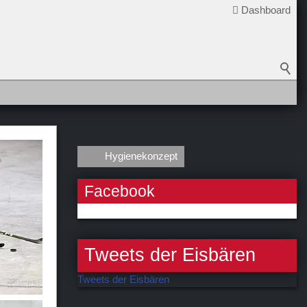
Dashboard
Hygienekonzept
Facebook
Tweets der Eisbären
Tweets der Eisbären