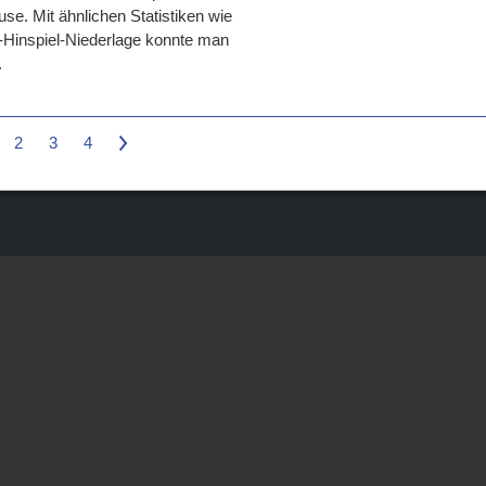
se. Mit ähnlichen Statistiken wie
:7-Hinspiel-Niederlage konnte man
.
2
3
4
>