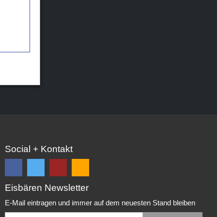
Social + Kontakt
Eisbären Newsletter
Folge
Folge
EC
Falls
uns
uns
Eisbären
Du
E-Mail eintragen und immer auf dem neuesten Stand bleiben
auf
auf
Eppelheim
unsere