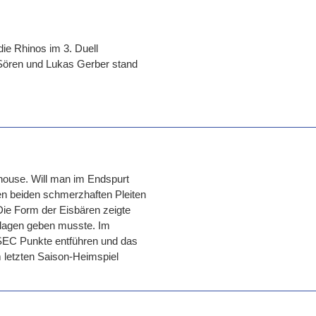
die Rhinos im 3. Duell
Sören und Lukas Gerber stand
house. Will man im Endspurt
en beiden schmerzhaften Pleiten
 Die Form der Eisbären zeigte
hlagen geben musste. Im
 SEC Punkte entführen und das
m letzten Saison-Heimspiel