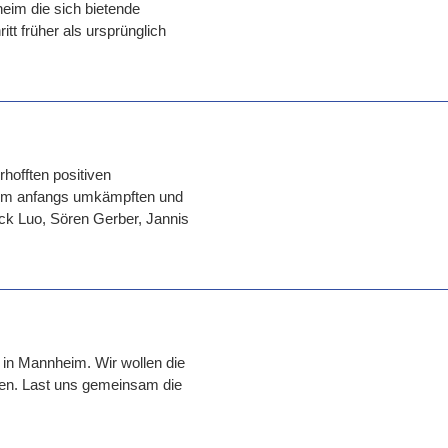
eim die sich bietende
itt früher als ursprünglich
hofften positiven
inem anfangs umkämpften und
rick Luo, Sören Gerber, Jannis
 in Mannheim. Wir wollen die
nen. Last uns gemeinsam die