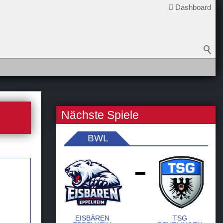
Dashboard
Nächste Spiele
BWL
-
EISBÄREN
TSG