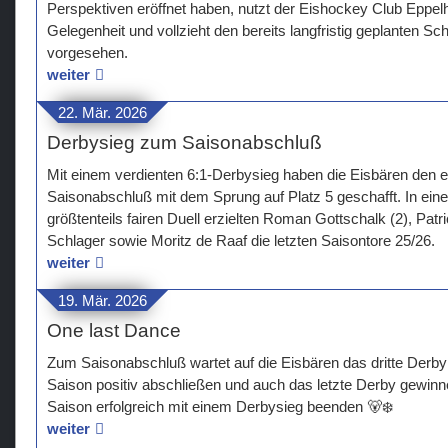
Perspektiven eröffnet haben, nutzt der Eishockey Club Eppelh
Gelegenheit und vollzieht den bereits langfristig geplanten Schr
vorgesehen.
weiter
22. Mär. 2026
Derbysieg zum Saisonabschluß
Mit einem verdienten 6:1-Derbysieg haben die Eisbären den er
Saisonabschluß mit dem Sprung auf Platz 5 geschafft. In e
größtenteils fairen Duell erzielten Roman Gottschalk (2), Pat
Schlager sowie Moritz de Raaf die letzten Saisontore 25/26.
weiter
19. Mär. 2026
One last Dance
Zum Saisonabschluß wartet auf die Eisbären das dritte Derby
Saison positiv abschließen und auch das letzte Derby gewin
Saison erfolgreich mit einem Derbysieg beenden 🐻‍❄️
weiter