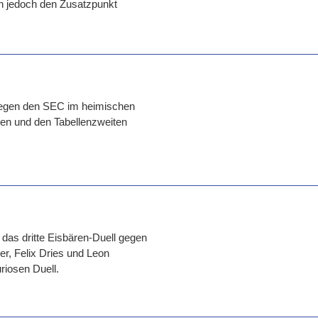
n jedoch den Zusatzpunkt
e gegen den SEC im heimischen
zen und den Tabellenzweiten
as dritte Eisbären-Duell gegen
r, Felix Dries und Leon
uriosen Duell.