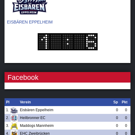
EISBÄREN EPPELHEIM
Facebook
Pl
Verein
Sp
Pkt
1.
Eisbären Eppelheim
0
0
2.
Heilbronner EC
0
0
3.
Maddogs Mannheim
0
0
4.
EHC Zweibrücken
0
0