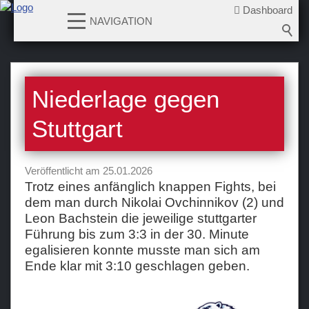
Dashboard
NAVIGATION
News
Niederlage gegen
2026-2027
2025-2026
Stuttgart
2024-2025
2023-2024
Veröffentlicht am 25.01.2026
2022-2023
Trotz eines anfänglich knappen Fights, bei
dem man durch Nikolai Ovchinnikov (2) und
2021-2022
Leon Bachstein die jeweilige stuttgarter
2020-2021
Führung bis zum 3:3 in der 30. Minute
2019-2020
egalisieren konnte musste man sich am
Ende klar mit 3:10 geschlagen geben.
2018-2019
2017-2018
2016-2017