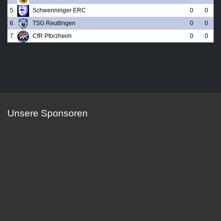
5.
Schwenninger ERC
0
0
6.
TSG Reutlingen
0
0
7.
CfR Pforzheim
0
0
Unsere Sponsoren