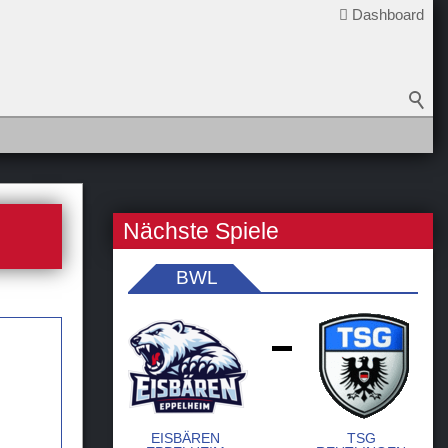
Dashboard
Nächste Spiele
BWL
-
EISBÄREN
TSG