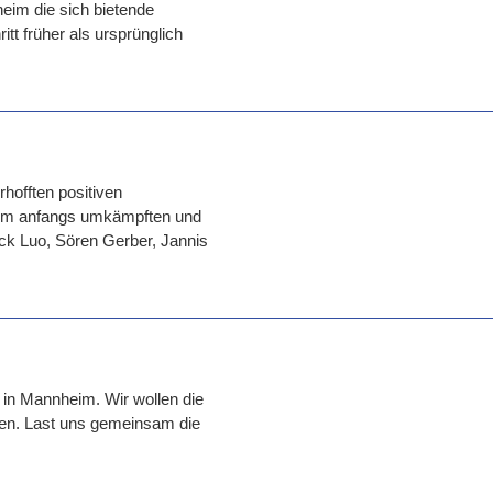
eim die sich bietende
itt früher als ursprünglich
hofften positiven
inem anfangs umkämpften und
rick Luo, Sören Gerber, Jannis
 in Mannheim. Wir wollen die
nen. Last uns gemeinsam die