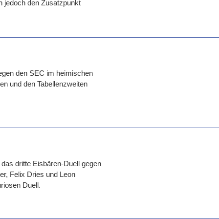
n jedoch den Zusatzpunkt
e gegen den SEC im heimischen
zen und den Tabellenzweiten
as dritte Eisbären-Duell gegen
r, Felix Dries und Leon
uriosen Duell.