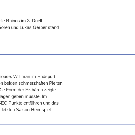
die Rhinos im 3. Duell
Sören und Lukas Gerber stand
house. Will man im Endspurt
en beiden schmerzhaften Pleiten
 Die Form der Eisbären zeigte
hlagen geben musste. Im
 SEC Punkte entführen und das
m letzten Saison-Heimspiel