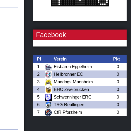
Facebook
Pl
Verein
Pkt
1.
Eisbären Eppelheim
0
2.
Heilbronner EC
0
3.
Maddogs Mannheim
0
4.
EHC Zweibrücken
0
5.
Schwenninger ERC
0
6.
TSG Reutlingen
0
7.
CfR Pforzheim
0