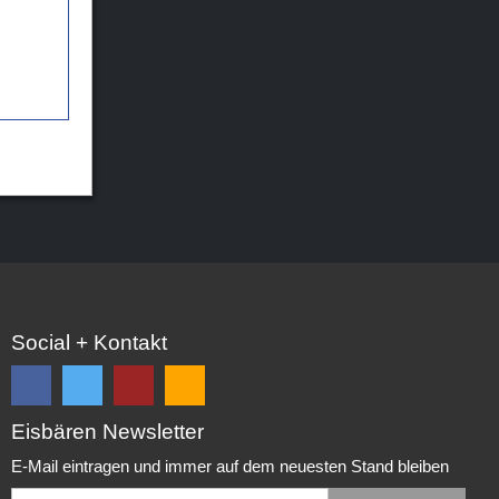
Social + Kontakt
Eisbären Newsletter
Folge
Folge
EC
Falls
uns
uns
Eisbären
Du
E-Mail eintragen und immer auf dem neuesten Stand bleiben
auf
auf
Eppelheim
unsere