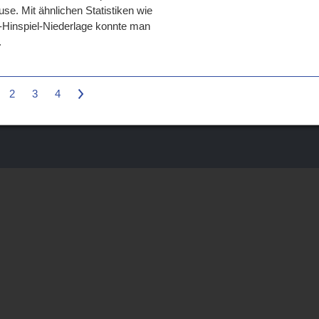
se. Mit ähnlichen Statistiken wie
:7-Hinspiel-Niederlage konnte man
.
2
3
4
>