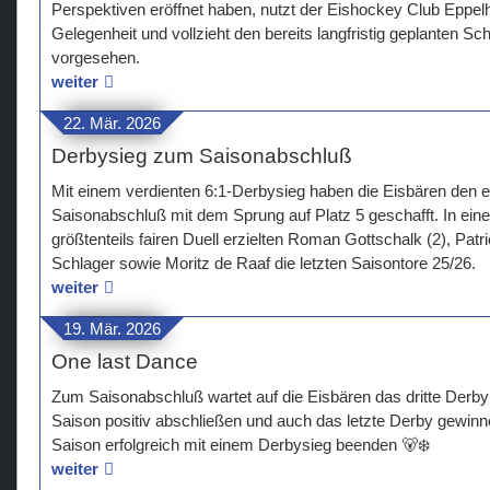
Perspektiven eröffnet haben, nutzt der Eishockey Club Eppelh
Gelegenheit und vollzieht den bereits langfristig geplanten Schr
vorgesehen.
weiter
22. Mär. 2026
Derbysieg zum Saisonabschluß
Mit einem verdienten 6:1-Derbysieg haben die Eisbären den er
Saisonabschluß mit dem Sprung auf Platz 5 geschafft. In e
größtenteils fairen Duell erzielten Roman Gottschalk (2), Pat
Schlager sowie Moritz de Raaf die letzten Saisontore 25/26.
weiter
19. Mär. 2026
One last Dance
Zum Saisonabschluß wartet auf die Eisbären das dritte Derby
Saison positiv abschließen und auch das letzte Derby gewin
Saison erfolgreich mit einem Derbysieg beenden 🐻‍❄️
weiter