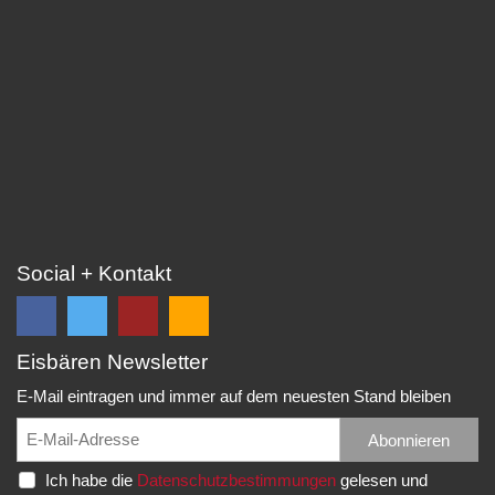
Social + Kontakt
Eisbären Newsletter
Folge
Folge
EC
Falls
uns
uns
Eisbären
Du
E-Mail eintragen und immer auf dem neuesten Stand bleiben
auf
auf
Eppelheim
unsere
Facebook
Twitter
News,
Abonnieren
Rudolf-
und
und
Spielberichte,
Diesel-
Ich habe die
Datenschutzbestimmungen
gelesen und
erhalte
erhalte
etc.