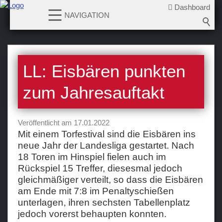
Dashboard
NAVIGATION
News
LL: Eisbären punkten
2026-2027
2025-2026
zum Jahresauftakt
2024-2025
2023-2024
Veröffentlicht am 17.01.2022
2022-2023
Mit einem Torfestival sind die Eisbären ins
neue Jahr der Landesliga gestartet. Nach
2021-2022
18 Toren im Hinspiel fielen auch im
2020-2021
Rückspiel 15 Treffer, diesesmal jedoch
2019-2020
gleichmäßiger verteilt, so dass die Eisbären
am Ende mit 7:8 im Penaltyschießen
2018-2019
unterlagen, ihren sechsten Tabellenplatz
2017-2018
jedoch vorerst behaupten konnten.
2016-2017