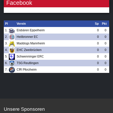
Facebook
Pl
Verein
Sp
Pkt
1.
Eisbären Eppelheim
0
0
2.
Heilbronner EC
0
0
3.
Maddogs Mannheim
0
0
4.
EHC Zweibrücken
0
0
5.
Schwenninger ERC
0
0
6.
TSG Reutlingen
0
0
7.
CfR Pforzheim
0
0
Unsere Sponsoren