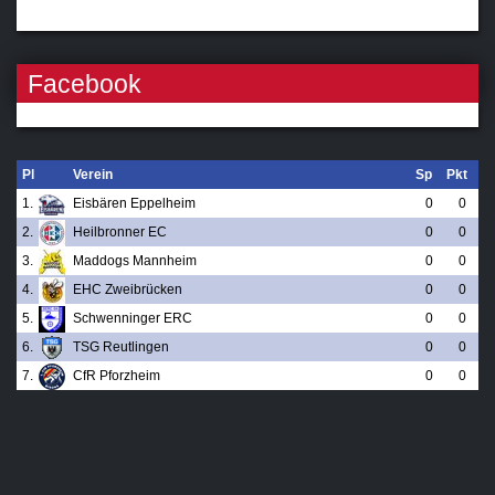
Facebook
Pl
Verein
Sp
Pkt
1.
Eisbären Eppelheim
0
0
2.
Heilbronner EC
0
0
3.
Maddogs Mannheim
0
0
4.
EHC Zweibrücken
0
0
5.
Schwenninger ERC
0
0
6.
TSG Reutlingen
0
0
7.
CfR Pforzheim
0
0