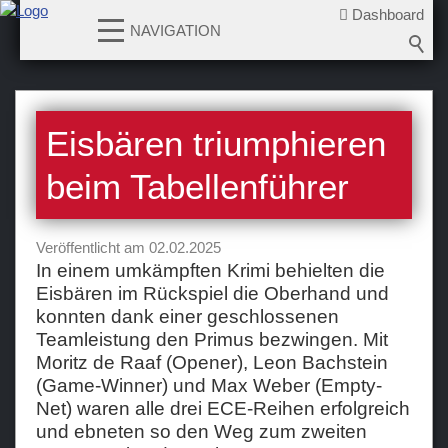
Dashboard
NAVIGATION
News
Eisbären triumphieren
2026-2027
2025-2026
beim Tabellenführer
2024-2025
2023-2024
Veröffentlicht am 02.02.2025
2022-2023
In einem umkämpften Krimi behielten die
Eisbären im Rückspiel die Oberhand und
2021-2022
konnten dank einer geschlossenen
2020-2021
Teamleistung den Primus bezwingen. Mit
2019-2020
Moritz de Raaf (Opener), Leon Bachstein
(Game-Winner) und Max Weber (Empty-
2018-2019
Net) waren alle drei ECE-Reihen erfolgreich
2017-2018
und ebneten so den Weg zum zweiten
2016-2017