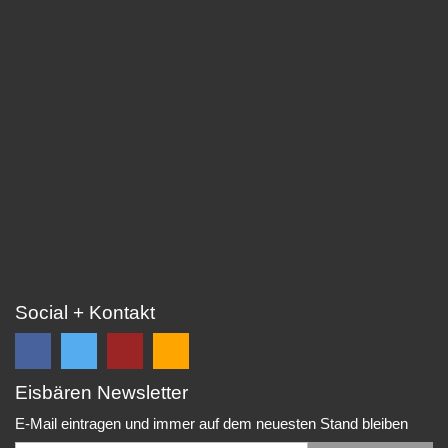
Social + Kontakt
Eisbären Newsletter
Folge
Folge
EC
Falls
uns
uns
Eisbären
Du
E-Mail eintragen und immer auf dem neuesten Stand bleiben
auf
auf
Eppelheim
unsere