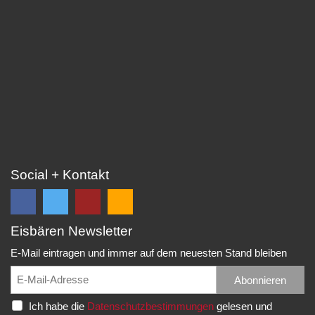
Social + Kontakt
Eisbären Newsletter
Folge
Folge
EC
Falls
uns
uns
Eisbären
Du
E-Mail eintragen und immer auf dem neuesten Stand bleiben
auf
auf
Eppelheim
unsere
Facebook
Twitter
News,
Abonnieren
Rudolf-
und
und
Spielberichte,
Diesel-
Ich habe die
Datenschutzbestimmungen
gelesen und
erhalte
erhalte
etc.