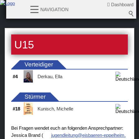
Dashboard
NAVIGATION
News
U15
Teams
Verein
Verteidiger
Sponsoren / Partner
#
4
Derkau, Ella
Fanzone
Stürmer
#
18
Kunisch, Michelle
Bei Fragen wendet euch an folgenden Ansprechpartner:
Jessica Brand (
j
g
ndl
t
ng
sb
r
n-
pp
lh
m