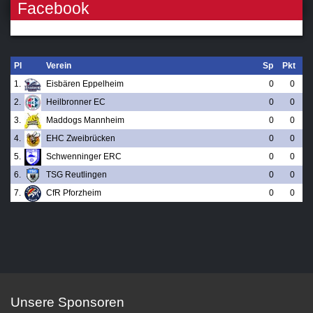
Facebook
Pl
Verein
Sp
Pkt
1.
Eisbären Eppelheim
0
0
2.
Heilbronner EC
0
0
3.
Maddogs Mannheim
0
0
4.
EHC Zweibrücken
0
0
5.
Schwenninger ERC
0
0
6.
TSG Reutlingen
0
0
7.
CfR Pforzheim
0
0
Unsere Sponsoren