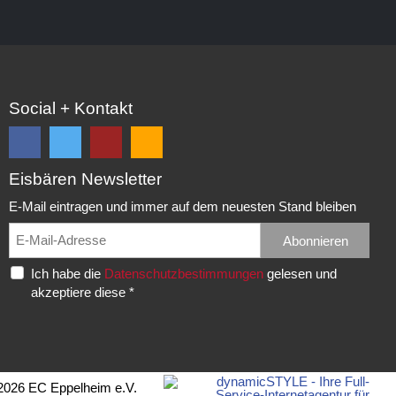
Social + Kontakt
Eisbären Newsletter
Folge
Folge
EC
Falls
uns
uns
Eisbären
Du
E-Mail eintragen und immer auf dem neuesten Stand bleiben
auf
auf
Eppelheim
unsere
Facebook
Twitter
News,
Abonnieren
Rudolf-
und
und
Spielberichte,
Diesel-
Ich habe die
Datenschutzbestimmungen
gelesen und
erhalte
erhalte
etc.
Str.
akzeptiere diese *
die
die
als
20
neuesten
neuesten
RSS
69214
Infos.
Infos.
abonnieren
Eppelheim
möchtest...
Telefon:
2026 EC Eppelheim e.V.