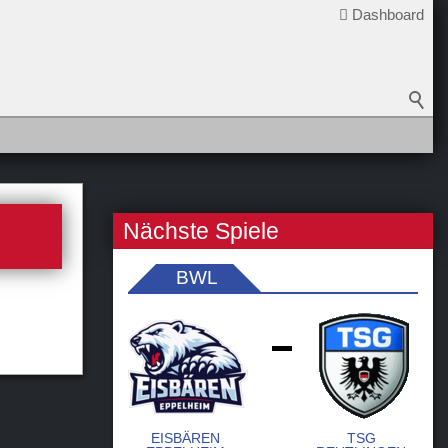
Dashboard
Nächste Spiele
BWL
-
EISBÄREN
TSG