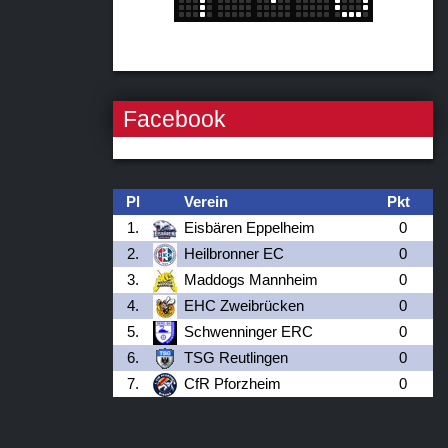
Facebook
Pl
Verein
Pkt
1.
Eisbären Eppelheim
0
2.
Heilbronner EC
0
3.
Maddogs Mannheim
0
4.
EHC Zweibrücken
0
5.
Schwenninger ERC
0
6.
TSG Reutlingen
0
7.
CfR Pforzheim
0