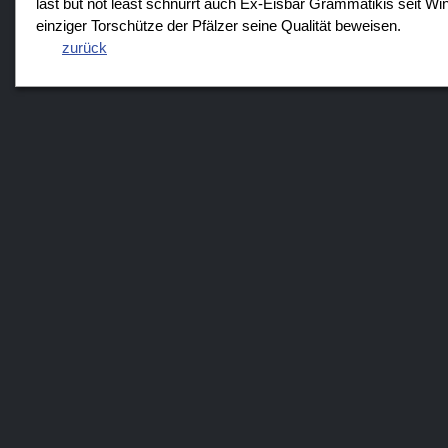
last but not least schnürrt auch Ex-Eisbär Grammatikis seit Wint
einziger Torschütze der Pfälzer seine Qualität beweisen.
zurück