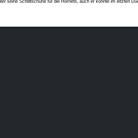
er seine Schlittschuhe für die Hornets, auch er konnte im letzten Due