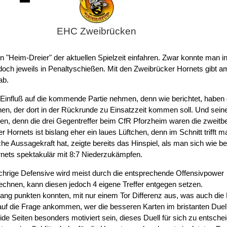
-
EHC Zweibrücken
"Heim-Dreier" der aktuellen Spielzeit einfahren. Zwar konnte man i
edoch jeweils in Penaltyschießen. Mit den Zweibrücker Hornets gibt a
ab.
n Einfluß auf die kommende Partie nehmen, denn wie berichtet, haben 
hen, der dort in der Rückrunde zu Einsatzzeit kommen soll. Und sein
ellen, denn die drei Gegentreffer beim CfR Pforzheim waren die zweitb
Hornets ist bislang eher ein laues Lüftchen, denn im Schnitt trifft m
he Aussagekraft hat, zeigte bereits das Hinspiel, als man sich wie bei
ets spektakulär mit 8:7 Niederzukämpfen.
öchrige Defensive wird meist durch die entsprechende Offensivpower
echnen, kann diesen jedoch 4 eigene Treffer entgegen setzen.
lang punkten konnten, mit nur einem Tor Differenz aus, was auch die
f die Frage ankommen, wer die besseren Karten im bristanten Duel
de Seiten besonders motiviert sein, dieses Duell für sich zu entsche