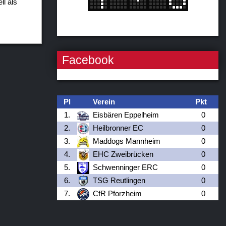
ll als
Facebook
Pl
Verein
Pkt
1.
Eisbären Eppelheim
0
2.
Heilbronner EC
0
3.
Maddogs Mannheim
0
4.
EHC Zweibrücken
0
5.
Schwenninger ERC
0
6.
TSG Reutlingen
0
7.
CfR Pforzheim
0