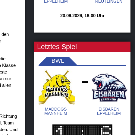
EPPELHEIM
REUTLINGEN
20.09.2026, 18:00 Uhr
n den
m
Letztes Spiel
die
BWL
e Klasse
este
an nur
-
 allen
MADDOGS
EISBÄREN
MANNHEIM
EPPELHEIM
 Richtung
l, Team
iden. Und