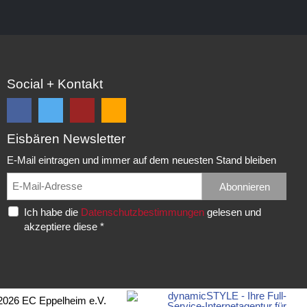
Social + Kontakt
Eisbären Newsletter
Folge
Folge
EC
Falls
uns
uns
Eisbären
Du
E-Mail eintragen und immer auf dem neuesten Stand bleiben
auf
auf
Eppelheim
unsere
Facebook
Twitter
News,
Abonnieren
Rudolf-
und
und
Spielberichte,
Diesel-
Ich habe die
Datenschutzbestimmungen
gelesen und
erhalte
erhalte
etc.
Str.
akzeptiere diese *
die
die
als
20
neuesten
neuesten
RSS
69214
Infos.
Infos.
abonnieren
Eppelheim
möchtest...
Telefon:
2026 EC Eppelheim e.V.