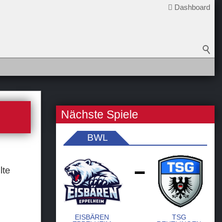
Dashboard
Nächste Spiele
BWL
lte
-
EISBÄREN
TSG