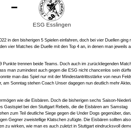
-
ESG Esslingen
22 in den bisherigen 5 Spielen einfahren, doch bei vier Duellen ging
enden vier Matches die Duelle mit den Top 4 an, in denen man jeweils a
e, 9 Punkte trennen beide Teams. Doch auch im zurückliegenden Match
so dass man zumindest auch gegen die ESG nicht chancenlos sein dürft
 konnte man das Spiel nur mit der Mindestantrittsstärke von neun Feld
er, am Sonntag stehen Coach Unser dagegen nun deutlich mehr Akteu
rmögen wie die Eisbären. Doch die bisherigen sechs Saison-Nieder
es Gastspiel bei den Stuttgart Rebels, die die Eisbären am Samstag
tehen zum Teil deutliche Siege gegen die Under Dogs gegenüber, dar
igen Gegner zweistellige Klatschen zufügte. Die Eisbären sollten als
 zu wirken, wie man es auch zuletzt in Stuttgart eindrucksvoll dem