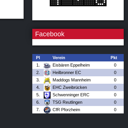
Facebook
Pl
Verein
Pkt
1.
Eisbären Eppelheim
0
2.
Heilbronner EC
0
3.
Maddogs Mannheim
0
4.
EHC Zweibrücken
0
5.
Schwenninger ERC
0
6.
TSG Reutlingen
0
7.
CfR Pforzheim
0