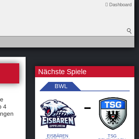
Dashboard
Nächste Spiele
BWL
ie
p 4
-
angen
EISBÄREN
TSG