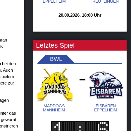
EPPELHEIM
REUTLINGEN
20.09.2026, 18:00 Uhr
 man
Letztes Spiel
ls
BWL
 bei den
e. Auch
spielern
-
ere zur
lagen
MADDOGS
EISBÄREN
MANNHEIM
EPPELHEIM
unter das
o gewarnt
onstrieren