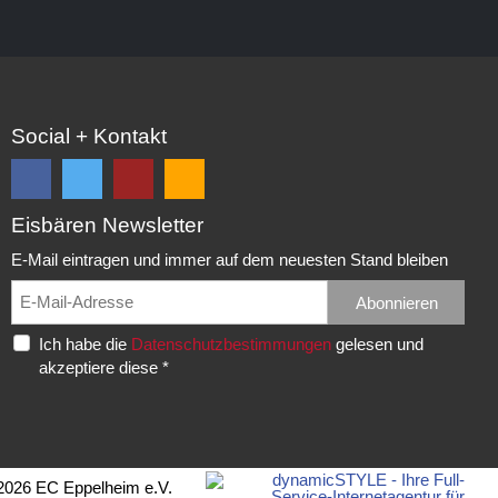
Social + Kontakt
Eisbären Newsletter
Folge
Folge
EC
Falls
uns
uns
Eisbären
Du
E-Mail eintragen und immer auf dem neuesten Stand bleiben
auf
auf
Eppelheim
unsere
Facebook
Twitter
News,
Abonnieren
Rudolf-
und
und
Spielberichte,
Diesel-
Ich habe die
Datenschutzbestimmungen
gelesen und
erhalte
erhalte
etc.
Str.
akzeptiere diese *
die
die
als
20
neuesten
neuesten
RSS
69214
Infos.
Infos.
abonnieren
Eppelheim
möchtest...
Telefon:
2026 EC Eppelheim e.V.