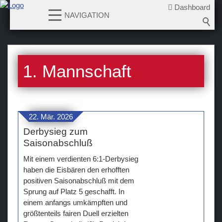
Dashboard
NAVIGATION
News
1. Mannschaft
Teams
Verein
Sponsoren / Partner
22. Mär. 2026
Derbysieg zum
Fanzone
Saisonabschluß
Mit einem verdienten 6:1-Derbysieg
haben die Eisbären den erhofften
positiven Saisonabschluß mit dem
Sprung auf Platz 5 geschafft. In
einem anfangs umkämpften und
größtenteils fairen Duell erzielten