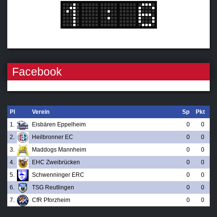
Facebook
Pl
Verein
Sp
Pkt
1.
Eisbären Eppelheim
0
0
2.
Heilbronner EC
0
0
3.
Maddogs Mannheim
0
0
4.
EHC Zweibrücken
0
0
5.
Schwenninger ERC
0
0
6.
TSG Reutlingen
0
0
7.
CfR Pforzheim
0
0