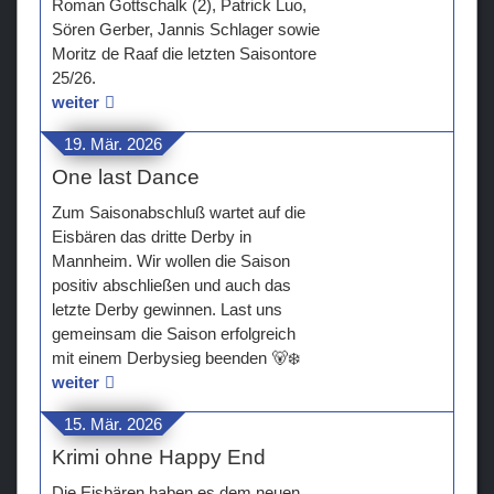
Roman Gottschalk (2), Patrick Luo,
Sören Gerber, Jannis Schlager sowie
Moritz de Raaf die letzten Saisontore
25/26.
weiter
19. Mär. 2026
One last Dance
Zum Saisonabschluß wartet auf die
Eisbären das dritte Derby in
Mannheim. Wir wollen die Saison
positiv abschließen und auch das
letzte Derby gewinnen. Last uns
gemeinsam die Saison erfolgreich
mit einem Derbysieg beenden 🐻‍❄️
weiter
15. Mär. 2026
Krimi ohne Happy End
Die Eisbären haben es dem neuen